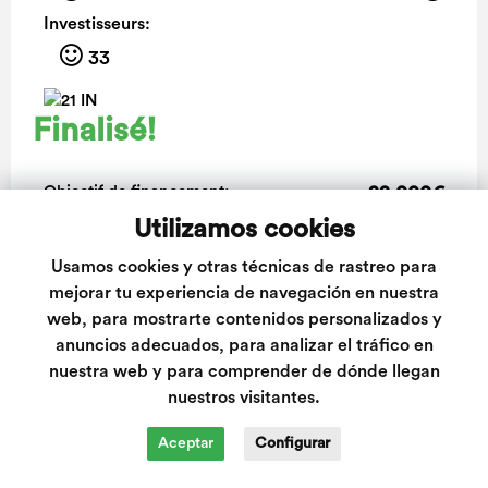
Investisseurs:
33
Finalisé!
22.000€
Objectif de financement:
Utilizamos cookies
PLUS D'INFORMATIONS
Usamos cookies y otras técnicas de rastreo para
mejorar tu experiencia de navegación en nuestra
web, para mostrarte contenidos personalizados y
anuncios adecuados, para analizar el tráfico en
Mallorquins IN
nuestra web y para comprender de dónde llegan
nuestros visitantes.
Rentabilité annuelle:
Aceptar
Configurar
7,50%
Emplacement: