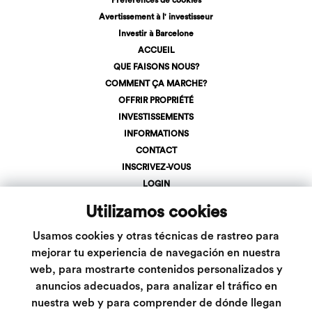
Avertissement à l' investisseur
Investir à Barcelone
ACCUEIL
QUE FAISONS NOUS?
COMMENT ÇA MARCHE?
OFFRIR PROPRIÉTÉ
INVESTISSEMENTS
INFORMATIONS
CONTACT
INSCRIVEZ-VOUS
LOGIN
+34 623 107 275
Utilizamos cookies
info@inveslar.com
Usamos cookies y otras técnicas de rastreo para
mejorar tu experiencia de navegación en nuestra
Suivez-nous
web, para mostrarte contenidos personalizados y
anuncios adecuados, para analizar el tráfico en
nuestra web y para comprender de dónde llegan