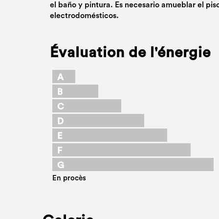
el baño y pintura. Es necesario amueblar el pis
electrodomésticos.
Évaluation de l'énergie
A
B
C
D
E
F
G
En procès