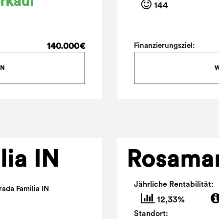
rkauf
144
140.000€
Finanzierungsziel:
ON
W
lia IN
Rosamar
Jährliche Rentabilität:
12,33%
Standort: