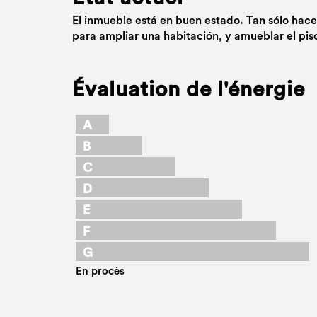
El inmueble está en buen estado. Tan sólo hace
para ampliar una habitación, y amueblar el pis
Évaluation de l'énergie
A
B
C
D
E
F
G
En procès