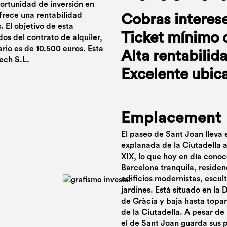
portunidad de inversión en
frece una rentabilidad
Cobras interes
 El objetivo de esta
Ticket mínimo 
ados del contrato de alquiler,
rio es de 10.500 euros. Esta
Alta rentabilid
ech S.L.
Excelente ubic
Emplacement
El paseo de Sant Joan lleva
explanada de la Ciutadella a
XIX, lo que hoy en día cono
Barcelona tranquila, residen
edificios modernistas, escul
jardines. Está situado en la
de Gràcia y baja hasta topa
de la Ciutadella. A pesar de
el de Sant Joan guarda sus p