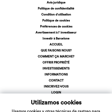
Avis juridique
Politique de confidentialité
Condition d'utilisation
Politique de cookies
Préférences de cookies
Avertissement à l' investisseur
Investir à Barcelone
ACCUEIL
QUE FAISONS NOUS?
COMMENT ÇA MARCHE?
OFFRIR PROPRIÉTÉ
INVESTISSEMENTS
INFORMATIONS
CONTACT
INSCRIVEZ-VOUS
LOGIN
+34 623 107 275
Utilizamos cookies
info@inveslar.com
Usamos cookies y otras técnicas de rastreo para