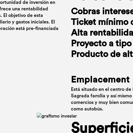
portunidad de inversión en
frece una rentabilidad
Cobras interes
 El objetivo de esta
Ticket mínimo 
ario y gastos iniciales. El
eración está pre-financiada
Alta rentabilid
Proyecto a tipo 
Producto de alt
Emplacement
Está situado en el centro de 
Sagrada família y así mismo
comercios y muy bien comuni
como autobús.
Superfici