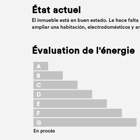
État actuel
El inmueble está en buen estado. Le hace falta
ampliar una habitación, electrodomésticos y am
Évaluation de l'énergie
A
B
C
D
E
F
G
En procès