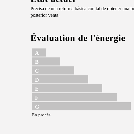
Precisa de una reforma básica con tal de obtener una b
posterior venta.
Évaluation de l'énergie
A
B
C
D
E
F
G
En procès