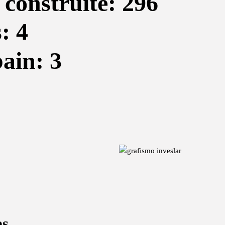
 construite: 296
: 4
bain: 3
es