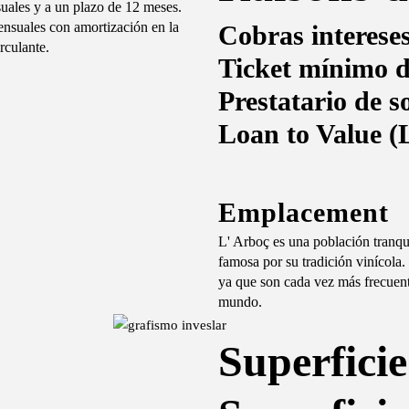
suales y a un plazo de 12 meses.
ensuales con amortización en la
Cobras interese
rculante.
Ticket mínimo d
Prestatario de s
Loan to Value 
Emplacement
L' Arboç es una población tranqu
famosa por su tradición vinícola. 
ya que son cada vez más frecuentes
mundo.
Superficie