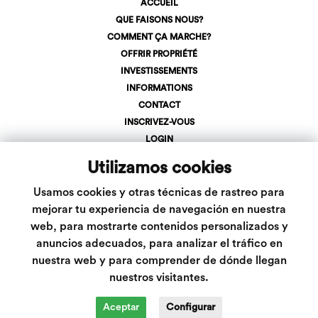
ACCUEIL
QUE FAISONS NOUS?
COMMENT ÇA MARCHE?
OFFRIR PROPRIÉTÉ
INVESTISSEMENTS
INFORMATIONS
CONTACT
INSCRIVEZ-VOUS
LOGIN
+34 623 107 275
Utilizamos cookies
info@inveslar.com
Usamos cookies y otras técnicas de rastreo para
mejorar tu experiencia de navegación en nuestra
Suivez-nous
web, para mostrarte contenidos personalizados y
anuncios adecuados, para analizar el tráfico en
nuestra web y para comprender de dónde llegan
nuestros visitantes.
Aceptar
Configurar