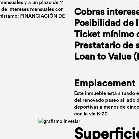
 mensuales y a un plazo de 11
 de intereses mensuales con
Cobras interes
l préstamo: FINANCIACIÓN DE
Posibilidad de 
Ticket mínimo 
Prestatario de 
Loan to Value 
Emplacement
Este inmueble està situado 
del renovado paseo al lado d
deportivas a menos de cinc
con la vía B-20.
Superfici