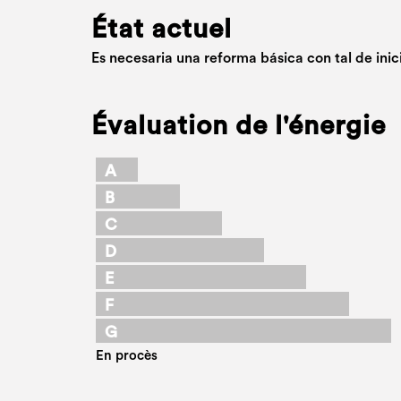
État actuel
Es necesaria una reforma básica con tal de inic
Évaluation de l'énergie
A
B
C
D
E
F
G
En procès