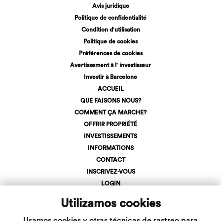
Avis juridique
Politique de confidentialité
Condition d'utilisation
Politique de cookies
Préférences de cookies
Avertissement à l' investisseur
Investir à Barcelone
ACCUEIL
QUE FAISONS NOUS?
COMMENT ÇA MARCHE?
OFFRIR PROPRIÉTÉ
INVESTISSEMENTS
INFORMATIONS
CONTACT
INSCRIVEZ-VOUS
LOGIN
+34 623 107 275
Utilizamos cookies
info@inveslar.com
Usamos cookies y otras técnicas de rastreo para