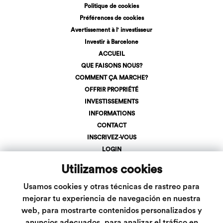
Politique de cookies
Préférences de cookies
Avertissement à l' investisseur
Investir à Barcelone
ACCUEIL
QUE FAISONS NOUS?
COMMENT ÇA MARCHE?
OFFRIR PROPRIÉTÉ
INVESTISSEMENTS
INFORMATIONS
CONTACT
INSCRIVEZ-VOUS
LOGIN
+34 623 107 275
Utilizamos cookies
info@inveslar.com
Usamos cookies y otras técnicas de rastreo para
mejorar tu experiencia de navegación en nuestra
web, para mostrarte contenidos personalizados y
Suivez-nous
anuncios adecuados, para analizar el tráfico en