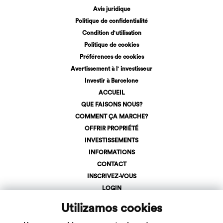
Avis juridique
Politique de confidentialité
Condition d'utilisation
Politique de cookies
Préférences de cookies
Avertissement à l' investisseur
Investir à Barcelone
ACCUEIL
QUE FAISONS NOUS?
COMMENT ÇA MARCHE?
OFFRIR PROPRIÉTÉ
INVESTISSEMENTS
INFORMATIONS
CONTACT
INSCRIVEZ-VOUS
LOGIN
+34 623 107 275
Utilizamos cookies
info@inveslar.com