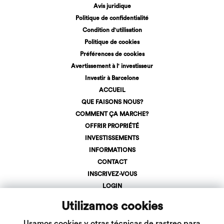
Avis juridique
Politique de confidentialité
Condition d'utilisation
Politique de cookies
Préférences de cookies
Avertissement à l' investisseur
Investir à Barcelone
ACCUEIL
QUE FAISONS NOUS?
COMMENT ÇA MARCHE?
OFFRIR PROPRIÉTÉ
INVESTISSEMENTS
INFORMATIONS
CONTACT
INSCRIVEZ-VOUS
LOGIN
+34 623 107 275
Utilizamos cookies
info@inveslar.com
Usamos cookies y otras técnicas de rastreo para