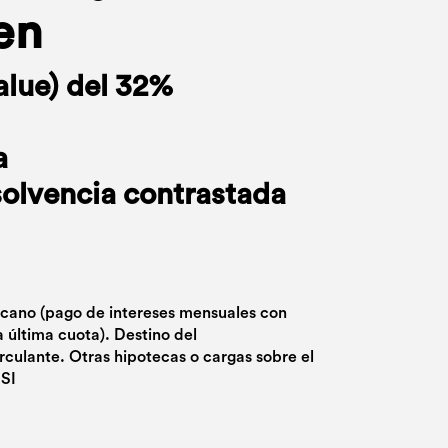
en
alue) del 32%
a
solvencia contrastada
icano (pago de intereses mensuales con
a última cuota). Destino del
rculante. Otras hipotecas o cargas sobre el
SI