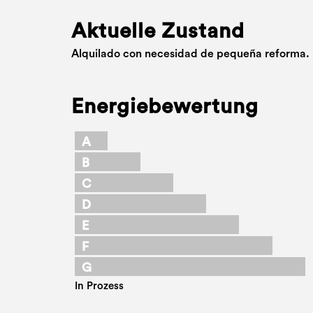
Aktuelle Zustand
Alquilado con necesidad de pequeña reforma.
Energiebewertung
A
B
C
D
E
F
G
In Prozess