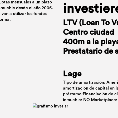
cuotas mensuales a un plazo
investier
 inmueble desde el año 2006.
van a utilizar los fondos
forma.
LTV (Loan To V
Centro ciudad
400m a la play
Prestatario de 
Lage
Tipo de amortización: Amer
amortización de capital en l
préstamo:Financiación de ci
inmueble: NO Marketplace: 