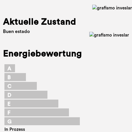
Aktuelle Zustand
Buen estado
Energiebewertung
A
B
C
D
E
F
G
In Prozess