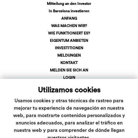
Mitteilung an den Investor
In Barcelona investieren
ANFANG
WAS MACHEN WIR?
WIE FUNKTIONIERT ES?
EIGENTUM ANBIETEN
INVESTITIONEN
MELDUNGEN
KONTAKT
MELDEN SIE SICH AN
LOGIN
+34 623 107 275
Utilizamos cookies
info@inveslar.com
Usamos cookies y otras técnicas de rastreo para
mejorar tu experiencia de navegación en nuestra
web, para mostrarte contenidos personalizados y
Folgen Sie uns
anuncios adecuados, para analizar el tráfico en
nuestra web y para comprender de dónde llegan
nuestros visitantes.