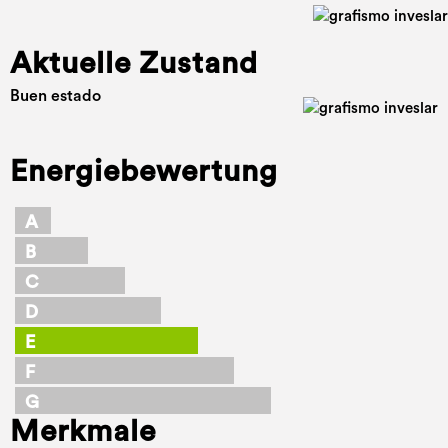
Aktuelle Zustand
Buen estado
Energiebewertung
A
B
C
D
E
F
G
Merkmale