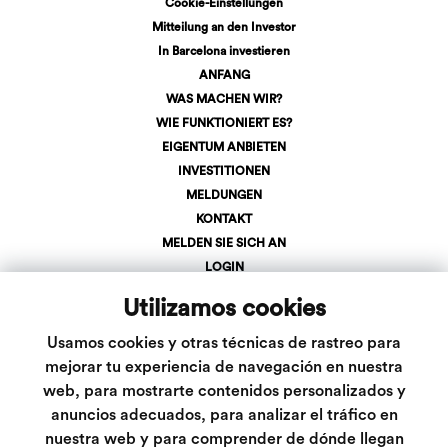
Cookie-Einstellungen
Mitteilung an den Investor
In Barcelona investieren
ANFANG
WAS MACHEN WIR?
WIE FUNKTIONIERT ES?
EIGENTUM ANBIETEN
INVESTITIONEN
MELDUNGEN
KONTAKT
MELDEN SIE SICH AN
LOGIN
+34 623 107 275
Utilizamos cookies
info@inveslar.com
Usamos cookies y otras técnicas de rastreo para
mejorar tu experiencia de navegación en nuestra
Folgen Sie uns
web, para mostrarte contenidos personalizados y
anuncios adecuados, para analizar el tráfico en
nuestra web y para comprender de dónde llegan