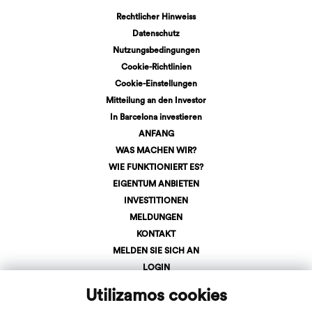
Rechtlicher Hinweiss
Datenschutz
Nutzungsbedingungen
Cookie-Richtlinien
Cookie-Einstellungen
Mitteilung an den Investor
In Barcelona investieren
ANFANG
WAS MACHEN WIR?
WIE FUNKTIONIERT ES?
EIGENTUM ANBIETEN
INVESTITIONEN
MELDUNGEN
KONTAKT
MELDEN SIE SICH AN
LOGIN
+34 623 107 275
Utilizamos cookies
info@inveslar.com