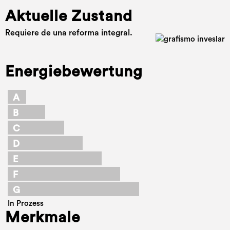
Aktuelle Zustand
Requiere de una reforma integral.
Energiebewertung
A
B
C
D
E
F
G
In Prozess
Merkmale