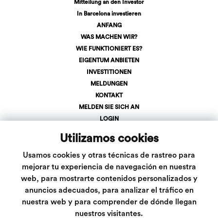
Mitteilung an den Investor
In Barcelona investieren
ANFANG
WAS MACHEN WIR?
WIE FUNKTIONIERT ES?
EIGENTUM ANBIETEN
INVESTITIONEN
MELDUNGEN
KONTAKT
MELDEN SIE SICH AN
LOGIN
+34 623 107 275
Utilizamos cookies
info@inveslar.com
Usamos cookies y otras técnicas de rastreo para
mejorar tu experiencia de navegación en nuestra
Folgen Sie uns
web, para mostrarte contenidos personalizados y
anuncios adecuados, para analizar el tráfico en
nuestra web y para comprender de dónde llegan
nuestros visitantes.