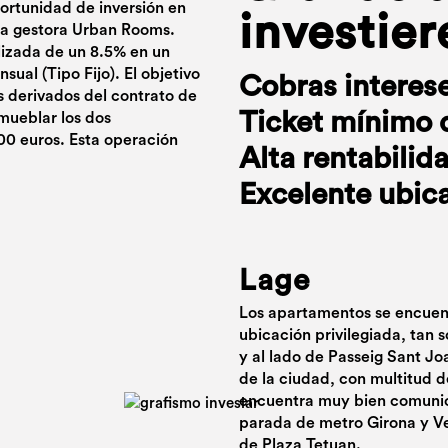
portunidad de inversión en
investier
ra gestora Urban Rooms.
lizada de un 8.5% en un
ual (Tipo Fijo). El objetivo
Cobras interes
es derivados del contrato de
Ticket mínimo 
mueblar los dos
00 euros. Esta operación
Alta rentabilid
Excelente ubic
Lage
Los apartamentos se encuent
ubicación privilegiada, tan 
y al lado de Passeig Sant Jo
de la ciudad, con multitud 
encuentra muy bien comunica
parada de metro Girona y Ve
de Plaza Tetuan.