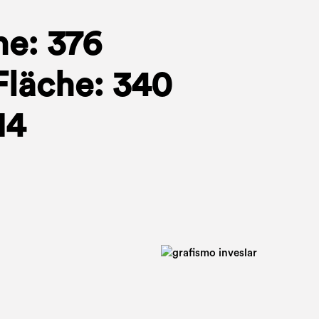
he: 376
Fläche: 340
14