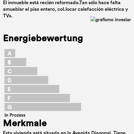
El inmueble está recién reformado.Tan sólo hace falta
amueblar el piso entero, col.locar calefacción eléctrica y
TVs.
Energiebewertung
A
B
C
D
E
F
G
In Prozess
Merkmale
Esta vivienda está situada en la Avenida Diagonal. Tiene