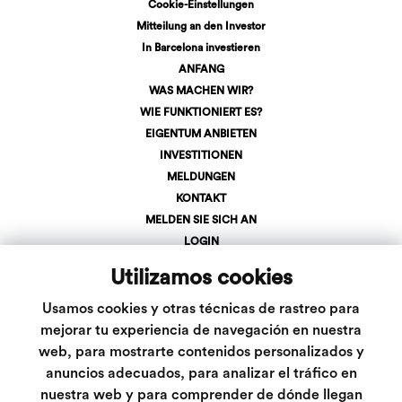
Cookie-Einstellungen
Mitteilung an den Investor
In Barcelona investieren
ANFANG
WAS MACHEN WIR?
WIE FUNKTIONIERT ES?
EIGENTUM ANBIETEN
INVESTITIONEN
MELDUNGEN
KONTAKT
MELDEN SIE SICH AN
LOGIN
+34 623 107 275
Utilizamos cookies
info@inveslar.com
Usamos cookies y otras técnicas de rastreo para
mejorar tu experiencia de navegación en nuestra
Folgen Sie uns
web, para mostrarte contenidos personalizados y
anuncios adecuados, para analizar el tráfico en
nuestra web y para comprender de dónde llegan