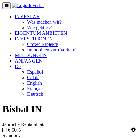
INVESLAR
Was machen wir?
Wie geht es?
EIGENTUM ANBIETEN
INVESTITIONEN
Crowd Projekte
Immobilien zum Verkauf
MELDUNGEN
ANFANGEN
De
Español
Català
English
Français
Deutsch
Bisbal IN
Jährliche Rentabilität:
6,00%
Standort: