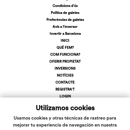
Condicions d'ús
Política de galetes
Preferències de galetes
Avís a l'inversor
Invertir a Barcelona
INICI
QUÉ FEM?
COM FUNCIONA?
OFERIR PROPIETAT
INVERSIONS
NOTÍCIES
CONTACTE
REGISTRA'T
LOGIN
+34 623 107 275
Utilizamos cookies
info@inveslar.com
Usamos cookies y otras técnicas de rastreo para
mejorar tu experiencia de navegación en nuestra