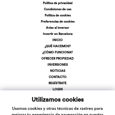
Política de privacidad
Condiciones de uso
Política de cookies
Preferencias de cookies
Aviso al inversor
Invertir en Barcelona
INICIO
¿QUÉ HACEMOS?
¿CÓMO FUNCIONA?
OFRECER PROPIEDAD
INVERSIONES
NOTICIAS
CONTACTO
REGÍSTRATE
LOGIN
+34 623 107 275
Utilizamos cookies
info@inveslar.com
Usamos cookies y otras técnicas de rastreo para
mejorar tu experiencia de navegación en nuestra