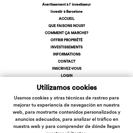
Avertissement à l' investisseur
Investir à Barcelone
ACCUEIL
QUE FAISONS NOUS?
COMMENT ÇA MARCHE?
OFFRIR PROPRIÉTÉ
INVESTISSEMENTS
INFORMATIONS
CONTACT
INSCRIVEZ-VOUS
LOGIN
+34 623 107 275
Utilizamos cookies
info@inveslar.com
Usamos cookies y otras técnicas de rastreo para
mejorar tu experiencia de navegación en nuestra
Suivez-nous
web, para mostrarte contenidos personalizados y
anuncios adecuados, para analizar el tráfico en
nuestra web y para comprender de dónde llegan