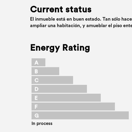
Current status
El inmueble está en buen estado. Tan sólo hace
ampliar una habitación, y amueblar el piso ent
Energy Rating
A
B
C
D
E
F
G
In process