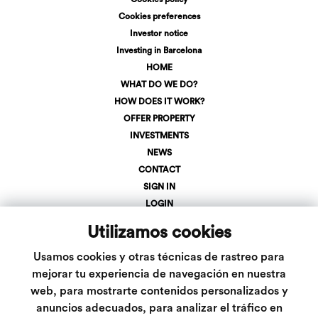
Cookies preferences
Investor notice
Investing in Barcelona
HOME
WHAT DO WE DO?
HOW DOES IT WORK?
OFFER PROPERTY
INVESTMENTS
NEWS
CONTACT
SIGN IN
LOGIN
+34 623 107 275
Utilizamos cookies
info@inveslar.com
Usamos cookies y otras técnicas de rastreo para
mejorar tu experiencia de navegación en nuestra
web, para mostrarte contenidos personalizados y
Follow us
anuncios adecuados, para analizar el tráfico en