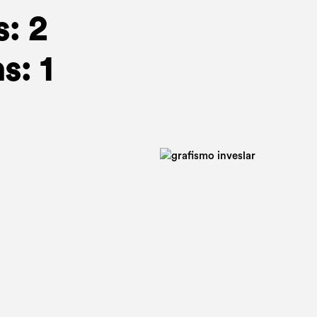
: 2
s: 1