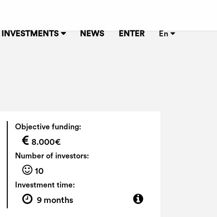
INVESTMENTS
NEWS
ENTER
En
3
Objective funding:
8.000€
Number of investors:
10
Investment time:
9 months