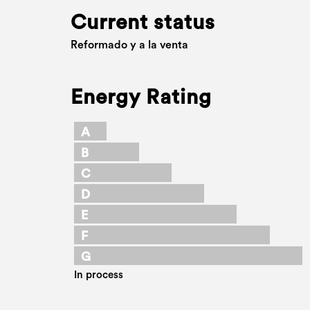
Current status
Reformado y a la venta
Energy Rating
A
B
C
D
E
F
G
In process