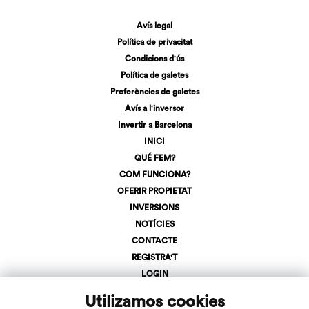
Avís legal
Política de privacitat
Condicions d'ús
Política de galetes
Preferències de galetes
Avís a l'inversor
Invertir a Barcelona
INICI
QUÉ FEM?
COM FUNCIONA?
OFERIR PROPIETAT
INVERSIONS
NOTÍCIES
CONTACTE
REGISTRA'T
LOGIN
+34 623 107 275
Utilizamos cookies
info@inveslar.com