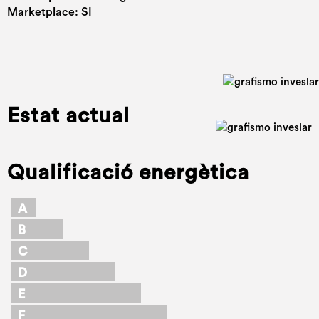
Marketplace: SI
Estat actual
Qualificació energètica
A
B
C
D
E
F