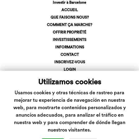
Investir à Barcelone
ACCUEIL
QUE FAISONS NOUS?
COMMENT ÇA MARCHE?
OFFRIR PROPRIÉTÉ
INVESTISSEMENTS
INFORMATIONS
CONTACT
INSCRIVEZ-VOUS
LOGIN
+34 623 107 275
Utilizamos cookies
info@inveslar.com
Usamos cookies y otras técnicas de rastreo para
mejorar tu experiencia de navegación en nuestra
Suivez-nous
web, para mostrarte contenidos personalizados y
anuncios adecuados, para analizar el tráfico en
nuestra web y para comprender de dónde llegan
nuestros visitantes.