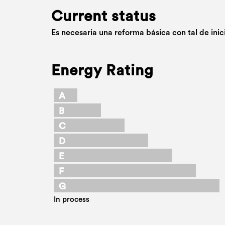
Current status
Es necesaria una reforma básica con tal de inic
Energy Rating
A
B
C
D
E
F
G
In process