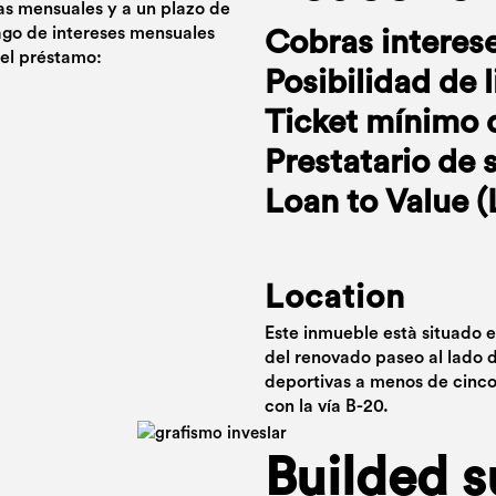
tas mensuales y a un plazo de
ago de intereses mensuales
Cobras interes
del préstamo:
Posibilidad de 
Ticket mínimo 
Prestatario de 
Loan to Value 
Location
Este inmueble està situado 
del renovado paseo al lado d
deportivas a menos de cinc
con la vía B-20.
Builded s