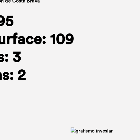
ón de Costa Brava
95
urface: 109
: 3
s: 2