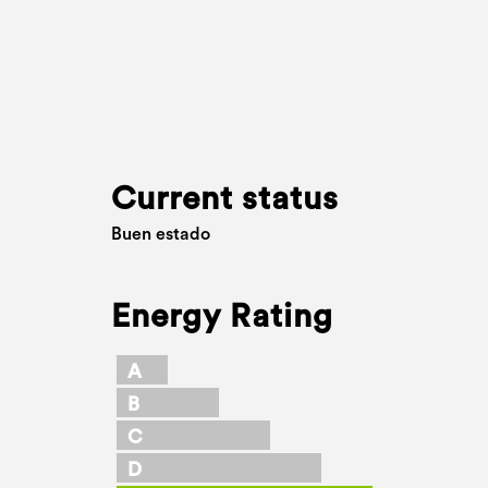
Current status
Buen estado
Energy Rating
A
B
C
D