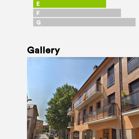
E
F
G
Gallery