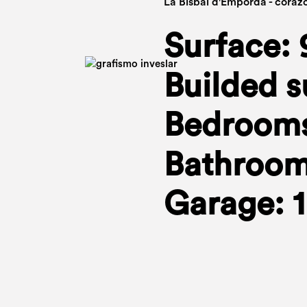
La Bisbal d'Empordà - coraz
Surface: 
Builded s
Bedrooms
Bathroom
Garage: 1