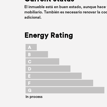
El inmueble está en buen estado, aunque hace f
mobiliario. También es necesario renovar la co
adicional.
Energy Rating
A
B
C
D
E
F
G
In process