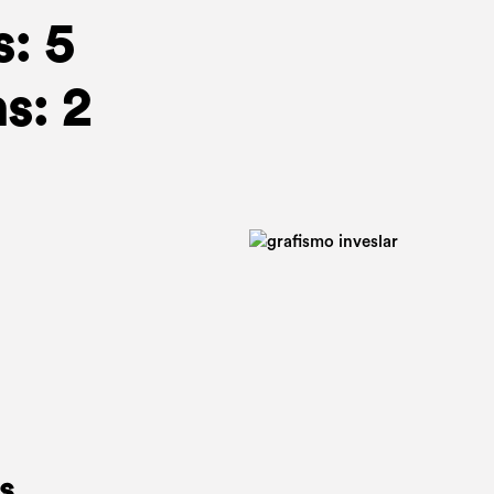
: 5
s: 2
s