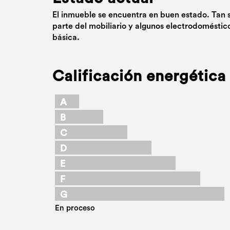
El inmueble se encuentra en buen estado. Tan 
parte del mobiliario y algunos electrodoméstic
básica.
Calificación energética
A
B
C
D
E
F
G
En proceso