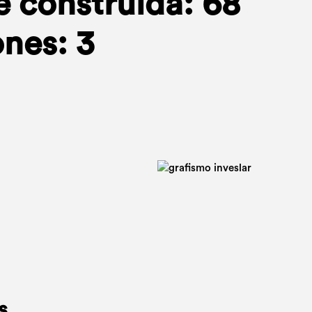
e construida: 68
nes: 3
s