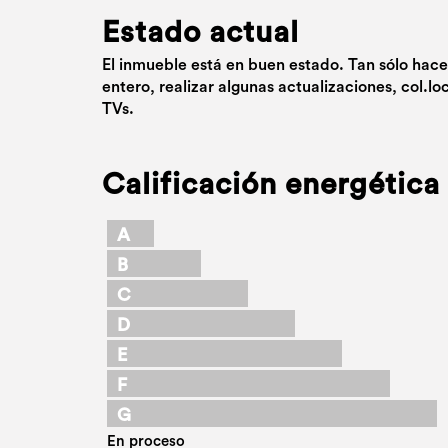
Estado actual
El inmueble está en buen estado. Tan sólo hace
entero, realizar algunas actualizaciones, col.lo
TVs.
Calificación energética
A
B
C
D
E
F
G
En proceso