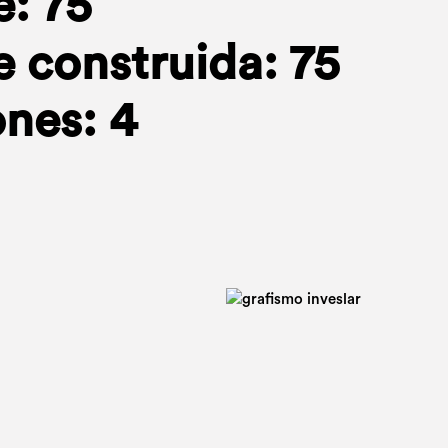
e: 75
e construida: 75
nes: 4