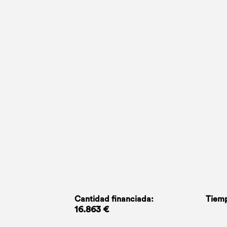
Cantidad financiada:
Tiemp
16.863 €