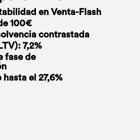
abilidad en Venta-Flash
de 100€
solvencia contrastada
LTV): 7,2%
e fase de
ón
 hasta el 27,6%