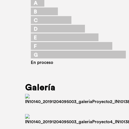
A
B
C
D
E
F
G
En proceso
Galería