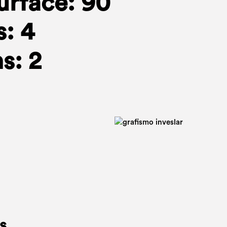
urface: 90
: 4
s: 2
s