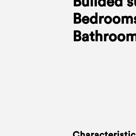
Builded s
Bedrooms
Bathroom
Characteristic