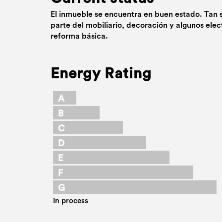
El inmueble se encuentra en buen estado. Tan 
parte del mobiliario, decoración y algunos ele
reforma básica.
Energy Rating
A
B
C
D
E
F
G
In process