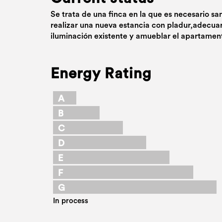
Se trata de una finca en la que es necesario sa
realizar una nueva estancia con pladur,adecuar 
iluminación existente y amueblar el apartamen
Energy Rating
A
B
C
D
E
F
G
In process