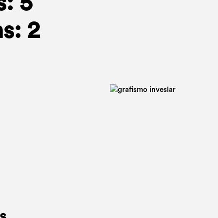
: 5
s: 2
s