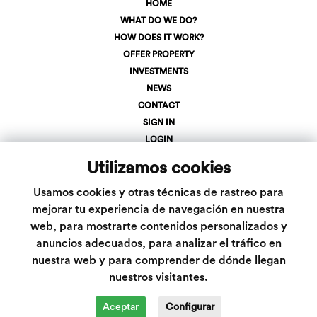
HOME
WHAT DO WE DO?
HOW DOES IT WORK?
OFFER PROPERTY
INVESTMENTS
NEWS
CONTACT
SIGN IN
LOGIN
+34 623 107 275
Utilizamos cookies
info@inveslar.com
Usamos cookies y otras técnicas de rastreo para
mejorar tu experiencia de navegación en nuestra
web, para mostrarte contenidos personalizados y
Follow us
anuncios adecuados, para analizar el tráfico en
nuestra web y para comprender de dónde llegan
nuestros visitantes.
Aceptar
Configurar