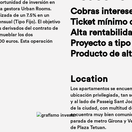
portunidad de inversión en
ra gestora Urban Rooms.
Cobras interes
lizada de un 7.5% en un
Ticket mínimo 
ual (Tipo Fijo). El objetivo
es derivados del contrato de
Alta rentabilid
mueblar los dos
00 euros. Esta operación
Proyecto a tipo 
Producto de alt
Location
Los apartamentos se encuent
ubicación privilegiada, tan 
y al lado de Passeig Sant Jo
de la ciudad, con multitud 
encuentra muy bien comunica
parada de metro Girona y Ve
de Plaza Tetuan.