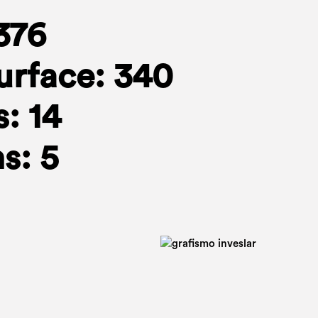
376
urface: 340
: 14
s: 5