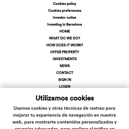
Cookies policy
Cookies preferences
Investor notice
Investing in Barcelona
HOME
WHAT DO WE DO?
HOW DOES IT WORK?
OFFER PROPERTY
INVESTMENTS
NEWS
CONTACT
SIGN IN
LOGIN
+34 623 107 275
Utilizamos cookies
info@inveslar.com
Usamos cookies y otras técnicas de rastreo para
mejorar tu experiencia de navegación en nuestra
web, para mostrarte contenidos personalizados y
Follow us