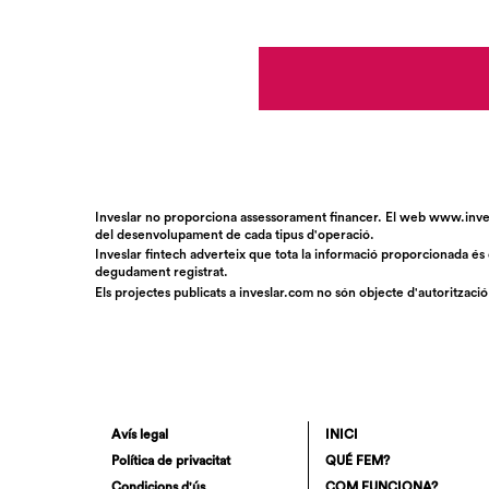
Inveslar no proporciona assessorament financer. El web www.invesla
del desenvolupament de cada tipus d'operació.
Inveslar fintech adverteix que tota la informació proporcionada és
degudament registrat.
Els projectes publicats a
inveslar.com
no són objecte d'autorització
Avís legal
INICI
Política de privacitat
QUÉ FEM?
Condicions d'ús
COM FUNCIONA?