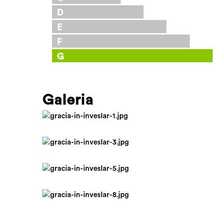
D
E
F
G
Galeria