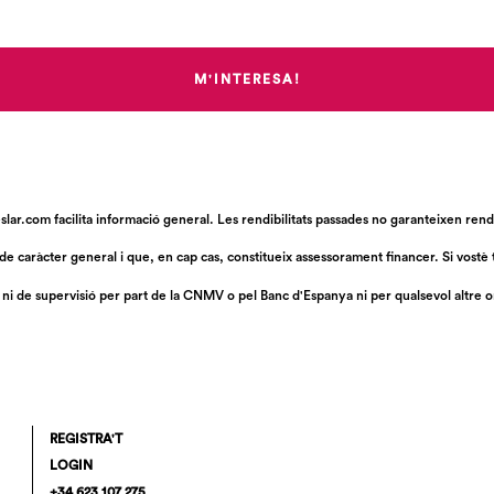
M'INTERESA!
r.com facilita informació general. Les rendibilitats passades no garanteixen rendi
 de caràcter general i que, en cap cas, constitueix assessorament financer. Si vost
 ni de supervisió per part de la CNMV o pel Banc d'Espanya ni per qualsevol altre 
REGISTRA'T
LOGIN
+34 623 107 275