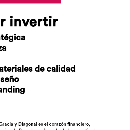
 invertir
atégica
za
teriales de calidad
iseño
tanding
racia y Diagonal es el corazón financiero,