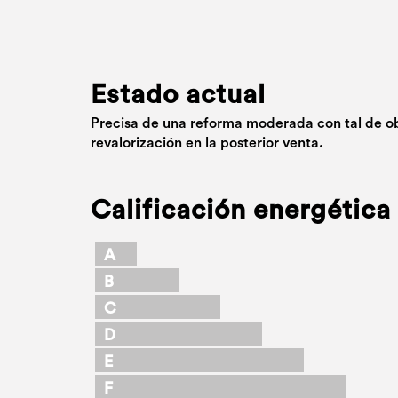
Estado actual
Precisa de una reforma moderada con tal de o
revalorización en la posterior venta.
Calificación energética
A
B
C
D
E
F