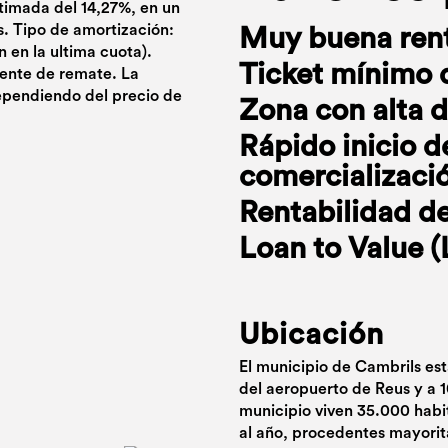
timada del 14,27%, en un
s. Tipo de amortización:
Muy buena rent
 en la ultima cuota).
Ticket mínimo 
iente de remate. La
ependiendo del precio de
Zona con alta 
Rápido inicio d
comercializaci
Rentabilidad de
Loan to Value 
Ubicación
El municipio de Cambrils est
del aeropuerto de Reus y a 
municipio viven 35.000 habi
al año, procedentes mayorita