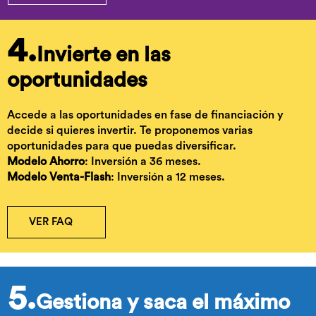
4.
Invierte en las
oportunidades
Accede a las oportunidades en fase de financiación y
decide si quieres invertir. Te proponemos varias
oportunidades para que puedas diversificar.
Modelo Ahorro
: Inversión a 36 meses.
Modelo Venta-Flash
: Inversión a 12 meses.
VER FAQ
5.
Gestiona y saca el máximo