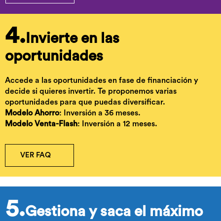
4.
Invierte en las
oportunidades
Accede a las oportunidades en fase de financiación y
decide si quieres invertir. Te proponemos varias
oportunidades para que puedas diversificar.
Modelo Ahorro
: Inversión a 36 meses.
Modelo Venta-Flash
: Inversión a 12 meses.
VER FAQ
5.
Gestiona y saca el máximo