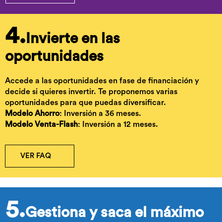
4.
Invierte en las
oportunidades
Accede a las oportunidades en fase de financiación y
decide si quieres invertir. Te proponemos varias
oportunidades para que puedas diversificar.
Modelo Ahorro
: Inversión a 36 meses.
Modelo Venta-Flash
: Inversión a 12 meses.
VER FAQ
5.
Gestiona y saca el máximo