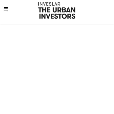
¡Así
funcionamos!