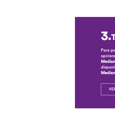
3.
T
Para po
opcion
Median
disponi
Mediant
VE